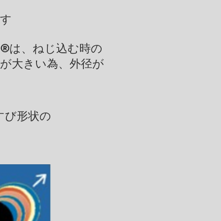
ます
ト®は、ねじ込む時の
が大きい為、外径が
すび形状の