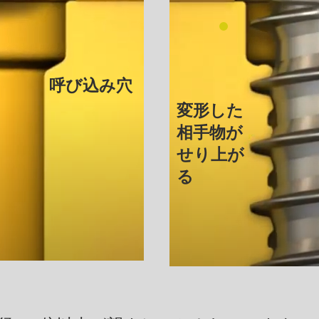
呼び込み穴
​変形した
相手物が
せり上が
る