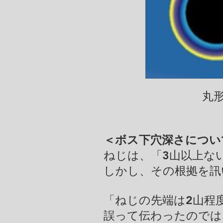
​丸
＜ボス下穴深さについ
​ねじは、「3山以上
しかし、その根拠を訊
「ねじの先端は2山程
誤って伝わったのでは