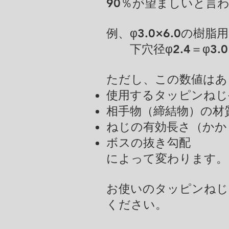
90％が望ましいと言
例、φ3.0×6.0の
下穴径φ2.4＝φ3.0×
​ただし、この数値は
使用するタッピンねじ
相手物（締結物）の材
ねじの有効長さ（かか
ボスの抜き勾配
によって変わります。
お使いのタッピンねじ
ください。