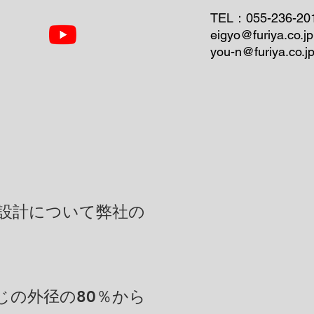
TEL：055-236-20
eigyo@furiya.co.jp
you-n@furiya.co.j
設計について弊社の
じの外径の80％から