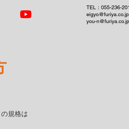
TEL：055-236-20
eigyo@furiya.co.jp
you-n@furiya.co.j
方
​
クの規格は